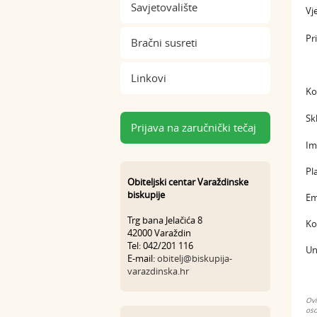
Savjetovalište
Vj
Pr
Bračni susreti
Linkovi
Ko
Sk
Prijava na zaručnički tečaj
Ima
Pl
Obiteljski centar Varaždinske
biskupije
Em
Trg bana Jelačića 8
Ko
42000 Varaždin
Tel: 042/201 116
Un
E-mail:
obitelj@biskupija-
varazdinska.hr
Ovi
oso