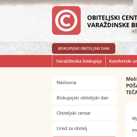
BISKUPIJSKI OBITELJSKI DAN
Varaždinska biskupija
Katehetski u
Moli
Naslovna
POŠA
TEČA
Biskupijski obiteljski dan
Obiteljski centar
Mj
Ured za obitelj
Im