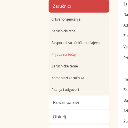
Za
Zaručnici
Da
Crkveno vjenčanje
Ad
Zaručnički tečaj
Žu
Raspored zaručničkih tečajeva
Vj
Prijava na tečaj
Pr
Zaručničke teme
Komentari zaručnika
Im
Pitanja i odgovori
Za
Da
Bračni parovi
Ad
Obitelj
Žu