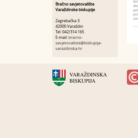
kan
Bračno savjetovalište
dod
Varaždinske biskupije
par
pri
omo
Zagrebačka 3
42000 Varaždin
Tel: 042/314 165
E-mail:
bracno-
savjetovaliste@biskupija-
varazdinska.hr